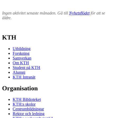
Ingen aktivitet senaste månaden. Gå till
Nyhetsflödet
för att se
äldre.
KTH
Utbildning
Forskning
Samverkan
Om KTH
Student på KTH
Alumni
KTH Intranät
Organisation
KTH Biblioteket
KTH:s skolor
Centrumbildningar
Rektor och ledning