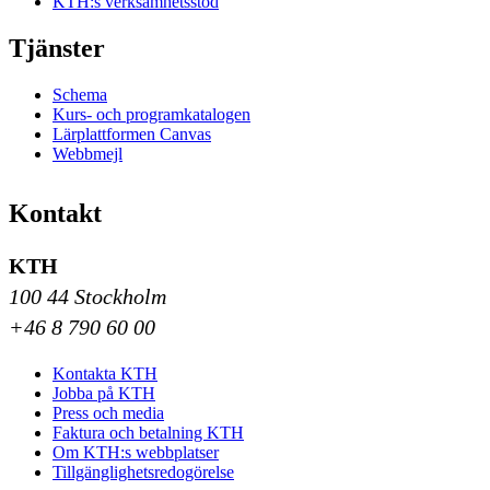
KTH:s verksamhetsstöd
Tjänster
Schema
Kurs- och programkatalogen
Lärplattformen Canvas
Webbmejl
Kontakt
KTH
100 44 Stockholm
+46 8 790 60 00
Kontakta KTH
Jobba på KTH
Press och media
Faktura och betalning KTH
Om KTH:s webbplatser
Tillgänglighetsredogörelse