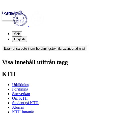
Logga in
kth.se
Sök
English
Examensarbete inom beräkningsteknik, avancerad nivå
Visa innehåll utifrån tagg
KTH
Utbildning
Forskning
Samverkan
Om KTH
Student på KTH
Alumni
KTH Intranät