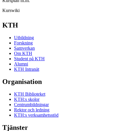
Kursplan m.m.
Kurswiki
KTH
Utbildning
Forskning
Samverkan
Om KTH
Student på KTH
Alumni
KTH Intranät
Organisation
KTH Biblioteket
KTH:s skolor
Centrumbildningar
Rektor och ledning
KTH:s verksamhetsstöd
Tjänster