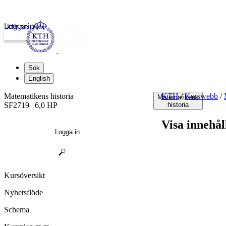
Logga in
kth.se
Sök
English
Matematikens historia
KTH
/
Kurswebb
/
Matematikens
SF2719 | 6,0 HP
historia
Visa innehål
Logga in
Kursöversikt
Nyhetsflöde
Schema