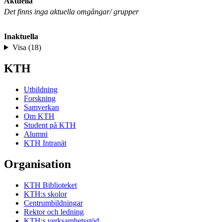
Aktuella
Det finns inga aktuella omgångar/ grupper
Inaktuella
Visa (18)
KTH
Utbildning
Forskning
Samverkan
Om KTH
Student på KTH
Alumni
KTH Intranät
Organisation
KTH Biblioteket
KTH:s skolor
Centrumbildningar
Rektor och ledning
KTH:s verksamhetsstöd