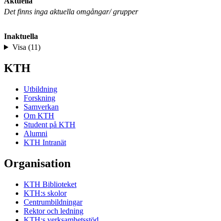
Aktuella
Det finns inga aktuella omgångar/ grupper
Inaktuella
Visa (11)
KTH
Utbildning
Forskning
Samverkan
Om KTH
Student på KTH
Alumni
KTH Intranät
Organisation
KTH Biblioteket
KTH:s skolor
Centrumbildningar
Rektor och ledning
KTH:s verksamhetsstöd