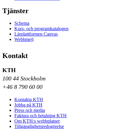
Tjänster
Schema
Kurs- och programkatalogen
Lärplattformen Canvas
Webbmejl
Kontakt
KTH
100 44 Stockholm
+46 8 790 60 00
Kontakta KTH
Jobba på KTH
Press och media
Faktura och betalning KTH
Om KTH:s webbplatser
Tillgänglighetsredogörelse