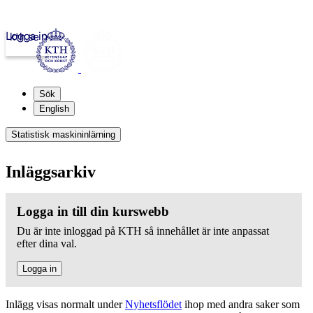
Logga in
kth.se
Sök
English
Statistisk maskininlärning
Inläggsarkiv
Logga in till din kurswebb
Du är inte inloggad på KTH så innehållet är inte anpassat
efter dina val.
Logga in
Inlägg visas normalt under
Nyhetsflödet
ihop med andra saker som