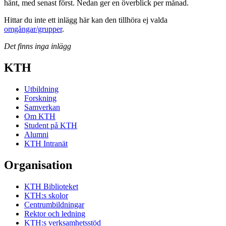
hänt, med senast först. Nedan ger en överblick per månad.
Hittar du inte ett inlägg här kan den tillhöra ej valda
omgångar/grupper
.
Det finns inga inlägg
KTH
Utbildning
Forskning
Samverkan
Om KTH
Student på KTH
Alumni
KTH Intranät
Organisation
KTH Biblioteket
KTH:s skolor
Centrumbildningar
Rektor och ledning
KTH:s verksamhetsstöd