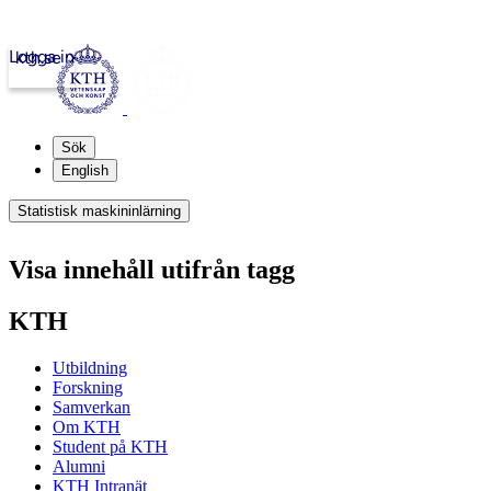
Logga in
kth.se
Sök
English
Statistisk maskininlärning
Visa innehåll utifrån tagg
KTH
Utbildning
Forskning
Samverkan
Om KTH
Student på KTH
Alumni
KTH Intranät