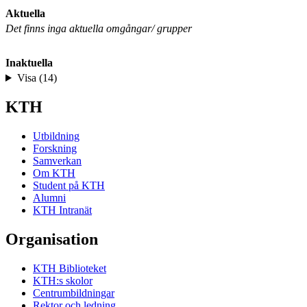
Aktuella
Det finns inga aktuella omgångar/ grupper
Inaktuella
Visa (14)
KTH
Utbildning
Forskning
Samverkan
Om KTH
Student på KTH
Alumni
KTH Intranät
Organisation
KTH Biblioteket
KTH:s skolor
Centrumbildningar
Rektor och ledning