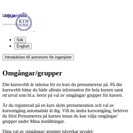
Logga in
kth.se
Sök
English
Introduktion till astronomi för ingenjörer
Omgångar/grupper
Din kurswebb är sidorna för en kurs du prenumererar på. På din
kurswebb hittar du både allmän information för hela kursen samt
ett urval som bl.a. beror på val av omgångar/ grupper för kursen.
Är du registrerad på en kurs sköts prenumeration och val av
kursomgång automatiskt åt dig. Vill du ändra kursomgång, behöver
du först Prenumerera på kursen innan du kan välja omgångar/
grupper under Mina inställningar.
Dina val av omgångar/ grupper påverkar urvalet: