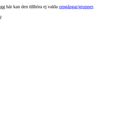
lägg här kan den tillhöra ej valda
omgångar/grupper
.
g