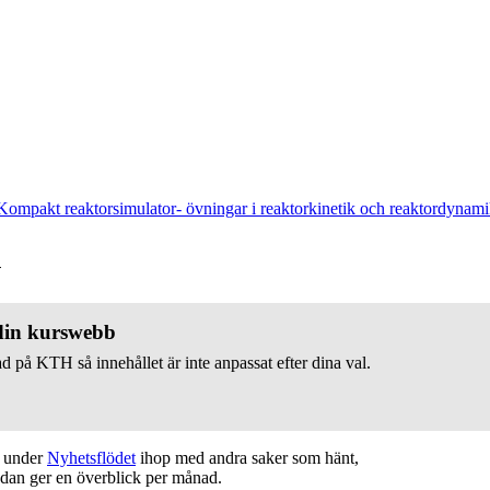
Kompakt reaktorsimulator- övningar i reaktorkinetik och reaktordynam
v
 din kurswebb
d på KTH så innehållet är inte anpassat efter dina val.
t under
Nyhetsflödet
ihop med andra saker som hänt,
edan ger en överblick per månad.