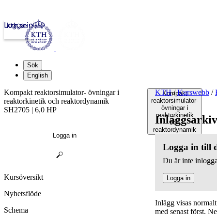
Logga in
kth.se
Sök
English
Kompakt reaktorsimulator- övningar i
KTH
/
Kurswebb
/
Kompakt
reaktorkinetik och reaktordynamik
reaktorsimulator-
övningar i
SH2705 | 6,0 HP
reaktorkinetik
Inläggsarki
och
reaktordynamik
Logga in
Logga in till
Du är inte inlogga
Kursöversikt
Logga in
Nyhetsflöde
Inlägg visas normal
Schema
med senast först. N