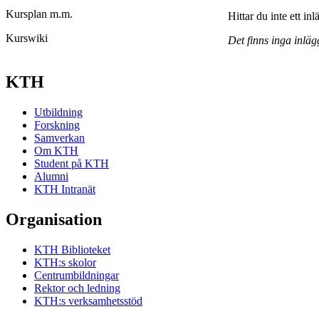
Kursplan m.m.
Hittar du inte ett in
Kurswiki
Det finns inga inläg
KTH
Utbildning
Forskning
Samverkan
Om KTH
Student på KTH
Alumni
KTH Intranät
Organisation
KTH Biblioteket
KTH:s skolor
Centrumbildningar
Rektor och ledning
KTH:s verksamhetsstöd