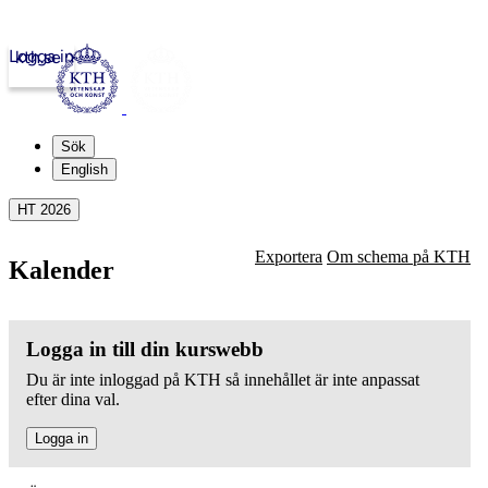
Logga in
kth.se
Sök
English
HT 2026
Exportera
Om schema på KTH
Kalender
Logga in till din kurswebb
Du är inte inloggad på KTH så innehållet är inte anpassat
efter dina val.
Logga in