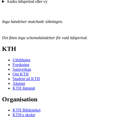
Ändra tidsperiod eller vy
Inga händelser matchade sökningen.
Det finns inga schemahändelser för vald tidsperiod.
KTH
Utbildning
Forskning
Samverkan
Om KTH
Student på KTH
Alumni
KTH Intranät
Organisation
KTH Biblioteket
KTH:s skolor