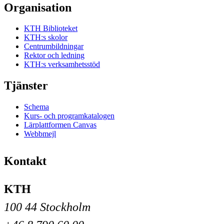
Organisation
KTH Biblioteket
KTH:s skolor
Centrumbildningar
Rektor och ledning
KTH:s verksamhetsstöd
Tjänster
Schema
Kurs- och programkatalogen
Lärplattformen Canvas
Webbmejl
Kontakt
KTH
100 44 Stockholm