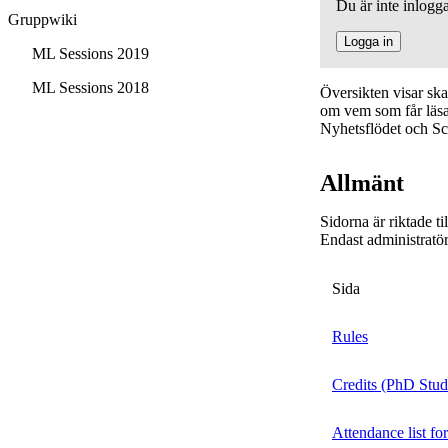
Du är inte inlogga
Gruppwiki
Logga in
ML Sessions 2019
ML Sessions 2018
Översikten visar sk
om vem som får läsa,
Nyhetsflödet och Sc
Allmänt
Sidorna är riktade t
Endast administratör
Sida
Rules
Credits (PhD Stud
Attendance list fo