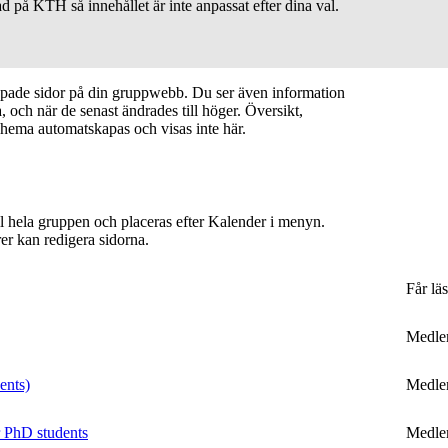
d på KTH så innehållet är inte anpassat efter dina val.
apade sidor på din gruppwebb. Du ser även information
 och när de senast ändrades till höger. Översikt,
hema automatskapas och visas inte här.
ill hela gruppen och placeras efter Kalender i menyn.
er kan redigera sidorna.
Får lä
Medl
ents)
Medl
r PhD students
Medl