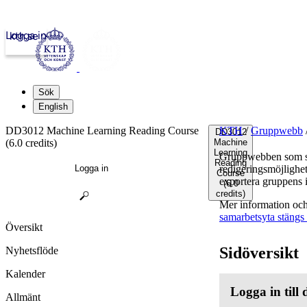
Logga in
kth.se
Sök
English
DD3012 Machine Learning Reading Course
KTH
/
Gruppwebb
DD3012
(6.0 credits)
Machine
Learning
Gruppwebben som sa
Reading
Logga in
redigeringsmöjlighet
Course
exportera gruppens 
(6.0
credits)
Mer information och 
samarbetsyta stängs
Översikt
Sidöversikt
Nyhetsflöde
Kalender
Logga in till
Allmänt