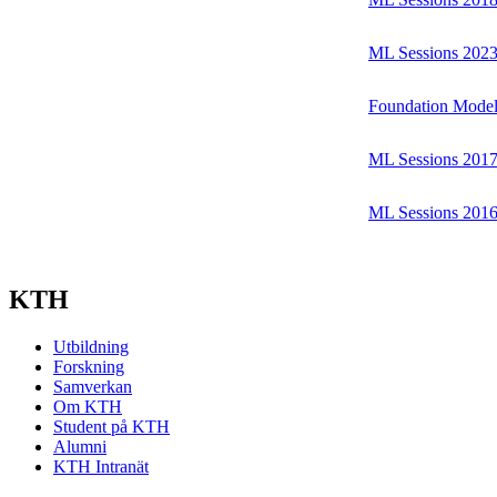
ML Sessions 202
Foundation Model
ML Sessions 201
ML Sessions 201
KTH
Utbildning
Forskning
Samverkan
Om KTH
Student på KTH
Alumni
KTH Intranät