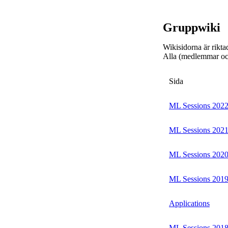
Gruppwiki
Wikisidorna är rikta
Alla (medlemmar och
Sida
ML Sessions 202
ML Sessions 202
ML Sessions 202
ML Sessions 201
Applications
ML Sessions 201