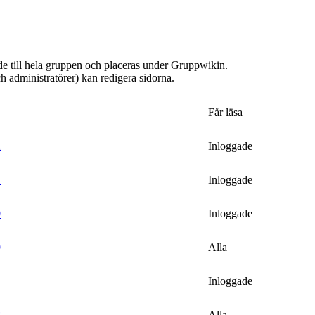
de till hela gruppen och placeras under Gruppwikin.
 administratörer) kan redigera sidorna.
Får läsa
2
Inloggade
1
Inloggade
0
Inloggade
9
Alla
Inloggade
8
Alla