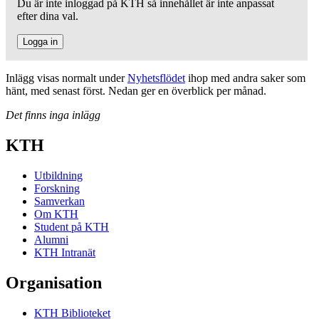
Du är inte inloggad på KTH så innehållet är inte anpassat
efter dina val.
Logga in
Inlägg visas normalt under
Nyhetsflödet
ihop med andra saker som
hänt, med senast först. Nedan ger en överblick per månad.
Det finns inga inlägg
KTH
Utbildning
Forskning
Samverkan
Om KTH
Student på KTH
Alumni
KTH Intranät
Organisation
KTH Biblioteket