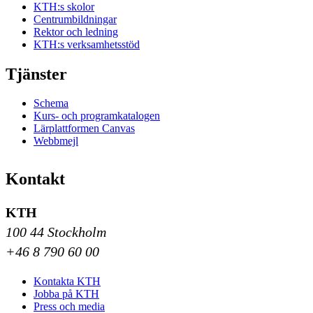
KTH:s skolor
Centrumbildningar
Rektor och ledning
KTH:s verksamhetsstöd
Tjänster
Schema
Kurs- och programkatalogen
Lärplattformen Canvas
Webbmejl
Kontakt
KTH
100 44 Stockholm
+46 8 790 60 00
Kontakta KTH
Jobba på KTH
Press och media