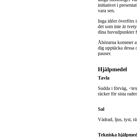
initiativet i presenta
vara sen.
Inga idéer överförs 
det som inte är tvet
dina huvudpunkter fl
Åhörarna kommer att
dig upptäcka dessa o
pauser.
Hjälpmedel
Tavla
Sudda i förväg, <tex
räcker för sista rade
Sal
Vädrad, ljus, tyst, rä
Tekniska hjälpmed