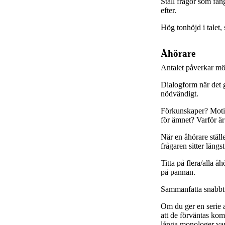
Ställ frågor som fång
efter.
Hög tonhöjd i talet,
Åhörare
Antalet påverkar möjl
Dialogform när det 
nödvändigt.
Förkunskaper? Motiv,
för ämnet? Varför är
När en åhörare ställe
frågaren sitter längst
Titta på flera/alla å
på pannan.
Sammanfatta snabbt 
Om du ger en serie av
att de förväntas komm
långa monologer var