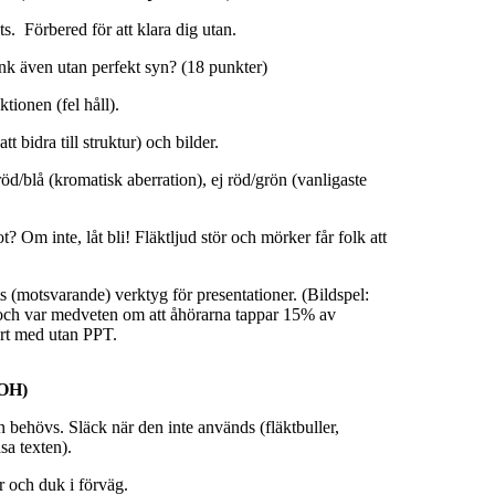
ts.
Förbered för att klara dig utan.
änk även utan perfekt syn? (18 punkter)
ktionen (fel håll).
tt bidra till struktur) och bilder.
röd/blå (kromatisk aberration), ej röd/grön (vanligaste
t? Om inte, låt bli! Fläktljud stör och mörker får folk att
(motsvarande) verktyg för presentationer. (Bildspel:
och var medveten om att åhörarna tappar 15% av
rt med utan PPT.
(OH)
behövs. Släck när den inte används (fläktbuller,
äsa texten).
r och duk i förväg.