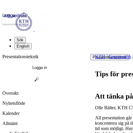
Logga in
kth.se
Sök
English
Presentationsteknik
KTH
/
Gruppwebb
Presentationsteknik
Logga in
Tips för pre
Översikt
Att tänka på
Nyhetsflöde
Olle Bälter, KTH 
Kalender
All presentation går
koncentrera sig på d
Allmänt
tid som möjligt. Hu