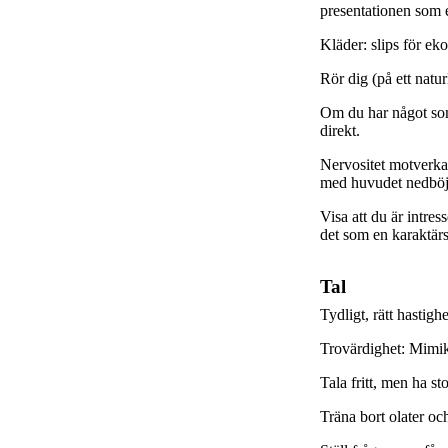
presentationen som e
Kläder: slips för ek
Rör dig (på ett natur
Om du har något som
direkt.
Nervositet motverka
med huvudet nedböjt 
Visa att du är intre
det som en karaktär
Tal
Tydligt, rätt hastigh
Trovärdighet: Mimik
Tala fritt, men ha st
Träna bort olater oc