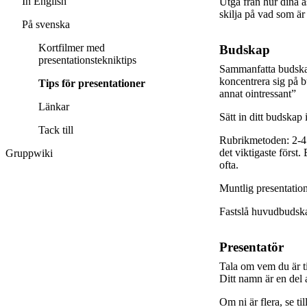
In English
Utgå från hur dina ås
skilja på vad som är
På svenska
Kortfilmer med
Budskap
presentationstekniktips
Sammanfatta budskape
koncentrera sig på b
Tips för presentationer
annat
ointressant”
Länkar
Sätt in ditt budskap 
Tack till
Rubrikmetoden: 2-4 
det viktigaste först
Gruppwiki
ofta.
Muntlig presentation
Fastslå huvudbudskap
Presentatör
Tala om vem du är ti
Ditt namn är en del 
Om ni är flera, se ti