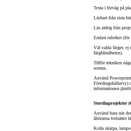
Testa i förväg på pla
Läsbart från sista b
Läs aldrig från proje
Endast rubriker (för a
Väl valda färger, ej 
färgblindheten).
Tillför tekniken någo
somna.
Använd Powerpoints 
Föredragshållarvy) 
informationen jämfö
Stordiaprojektor 
Använd bara när den 
åhörarna fortsätter l
Kolla skärpa, lampo