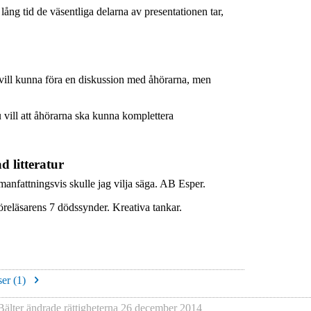
lång tid de väsentliga delarna av presentationen tar,
 vill kunna föra en diskussion med åhörarna, men
 vill att åhörarna ska kunna komplettera
 litteratur
nfattningsvis skulle jag vilja säga. AB Esper.
reläsarens 7 dödssynder. Kreativa tankar.
er (
1
)
Bälter
ändrade rättigheterna
26 december 2014