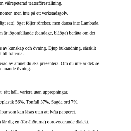
n välrepeterad teaterföreställning.
onomer, men inte på ett verkstadsgolv.
ligt sätt), ögat följer rörelser, men dansa inte Lambada.
 är iögonfallande (bandage, blåöga) berätta om det
s av kunskap och övning. Djup bukandning, särskilt
till fötterna.
sserad av ämnet du ska presentera. Om du inte är det: se
sdanande övning.
et, rätt håll, variera utan upprepningar.
/plastik 56%, Tonfall 37%, Sagda ord 7%.
olpar som kan läsas utan att lyfta papperet.
h lär dig en (för åhörarna) oprovocerande dialekt.