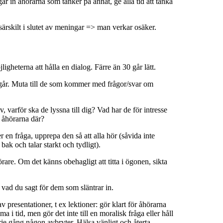
ar in åhörarna som tänker på annat, ge alla tid att tänka
 särskilt i slutet av meningar => man verkar osäker.
igheterna att hålla en dialog. Färre än 30 går lätt.
går. Muta till de som kommer med frågor/svar om
 varför ska de lyssna till dig? Vad har de för intresse
 åhörarna där?
r en fråga, upprepa den så att alla hör (såvida inte
 bak och talar starkt och tydligt).
hörare. Om det känns obehagligt att titta i ögonen, sikta
vad du sagt för dem som släntrar in.
 presentationer, t ex lektioner: gör klart för åhörarna
a i tid, men gör det inte till en moralisk fråga eller håll
je gång någon avbryter. Hälsa vänligt och återta