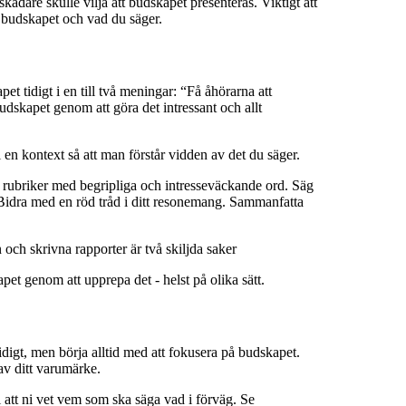
kådare skulle vilja att budskapet presenteras. Viktigt att
 budskapet och vad du säger.
t tidigt i en till två meningar: “Få åhörarna att
udskapet genom att göra det intressant och allt
i en kontext så att man förstår vidden av det du säger.
rubriker med begripliga och intresseväckande ord. Säg
. Bidra med en röd tråd i ditt resonemang. Sammanfatta
 och skrivna rapporter är två skiljda saker
et genom att upprepa det - helst på olika sätt.
digt, men börja alltid med att fokusera på budskapet.
av ditt varumärke.
ll att ni vet vem som ska säga vad i förväg. Se