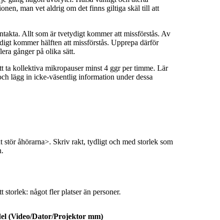
tionen, man vet aldrig om det finns giltiga skäl till att
intakta. Allt som är tvetydigt kommer att missförstås. Av
ydigt kommer hälften att missförstås. Upprepa därför
era gånger på olika sätt.
 ta kollektiva mikropauser minst 4 ggr per timme. Lär
ch lägg in icke-väsentlig information under dessa
t stör åhörarna>. Skriv rakt, tydligt och med storlek som
n.
tt storlek: något fler platser än personer.
el (Video/Dator/Projektor mm)