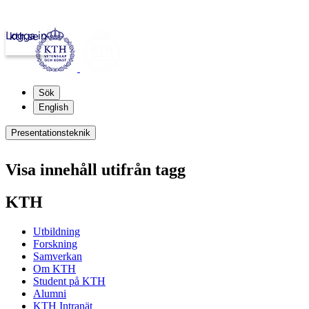
Logga in
kth.se
Sök
English
Presentationsteknik
Visa innehåll utifrån tagg
KTH
Utbildning
Forskning
Samverkan
Om KTH
Student på KTH
Alumni
KTH Intranät