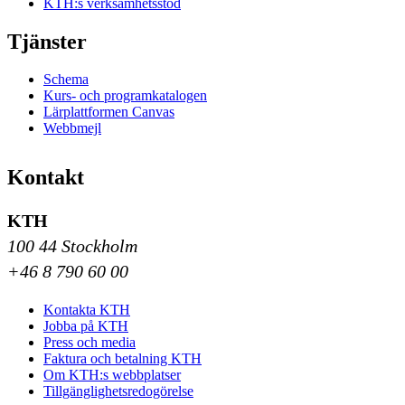
KTH:s verksamhetsstöd
Tjänster
Schema
Kurs- och programkatalogen
Lärplattformen Canvas
Webbmejl
Kontakt
KTH
100 44 Stockholm
+46 8 790 60 00
Kontakta KTH
Jobba på KTH
Press och media
Faktura och betalning KTH
Om KTH:s webbplatser
Tillgänglighetsredogörelse