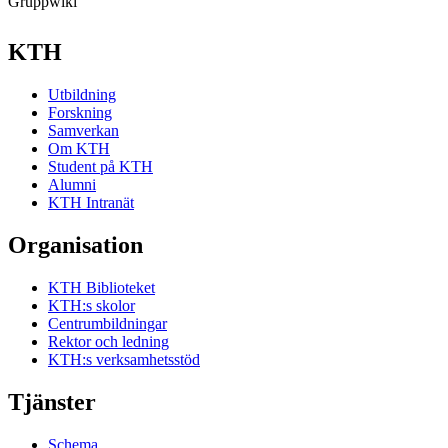
Gruppwiki
KTH
Utbildning
Forskning
Samverkan
Om KTH
Student på KTH
Alumni
KTH Intranät
Organisation
KTH Biblioteket
KTH:s skolor
Centrumbildningar
Rektor och ledning
KTH:s verksamhetsstöd
Tjänster
Schema