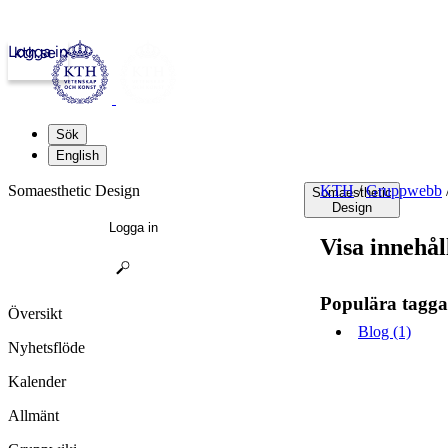
Logga in
kth.se
Sök
English
Somaesthetic Design
KTH
/
Gruppwebb
Somaesthetic
Design
Logga in
Visa innehål
Populära tagga
Översikt
Blog (1)
Nyhetsflöde
Kalender
Allmänt