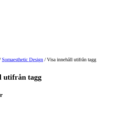
/
Somaesthetic Design
/
Visa innehåll utifrån tagg
l utifrån tagg
r