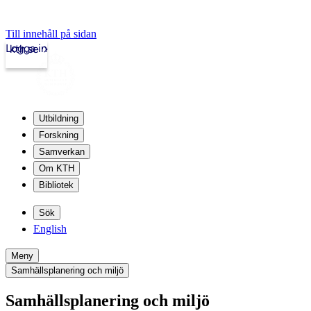
Till innehåll på sidan
Logga in
kth.se
Utbildning
Forskning
Samverkan
Om KTH
Bibliotek
Sök
English
Meny
Samhällsplanering och miljö
Samhällsplanering och miljö