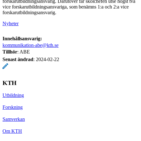
forskarutbildningsansvarig. Därutöver får skolchefen utse högst två
vice forskarutbildningsansvariga, som benämns 1:a och 2:a vice
forskarutbildningsansvarig.
Nyheter
Innehållsansvarig:
kommunikation-abe@kth.se
Tillhör
: ABE
Senast ändrad
:
2024-02-22
KTH
Utbildning
Forskning
Samverkan
Om KTH