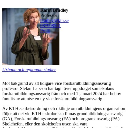
Karin Bradley
professor
bradley@kth.se
08790
8591
Profil
Urbana och regionala studier
Mot bakgrund av att tidigare vice forskarutbildningsansvarig
professor Stefan Larsson har tagit över uppdraget som skolans
forskarutbildningsansvarig från och med 1 januari 2024 har behov
funnits av att utse en ny vice forskarutbildningsansvarig.
Av KTH:s arbetsordning och riktlinje om utbildningens organisation
följer att det vid KTH:s skolor ska finnas grundutbildningsansvarig
(GA), Forskarutbilningsansvarig (FA) och programansvarig (PA).
Skolchefen, eller den skolchefen utser, ska vara