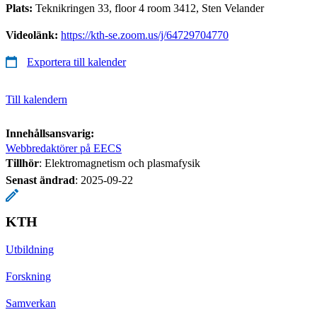
Plats:
Teknikringen 33, floor 4 room 3412, Sten Velander
Videolänk:
https://kth-se.zoom.us/j/64729704770
Exportera till kalender
Till kalendern
Innehållsansvarig:
Webbredaktörer på EECS
Tillhör
: Elektromagnetism och plasmafysik
Senast ändrad
:
2025-09-22
KTH
Utbildning
Forskning
Samverkan