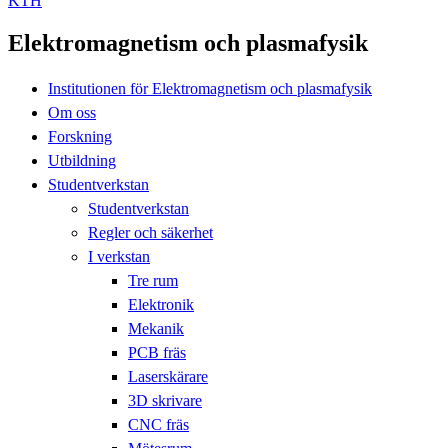
KTH
Elektromagnetism och plasmafysik
Institutionen för Elektromagnetism och plasmafysik
Om oss
Forskning
Utbildning
Studentverkstan
Studentverkstan
Regler och säkerhet
I verkstan
Tre rum
Elektronik
Mekanik
PCB fräs
Laserskärare
3D skrivare
CNC fräs