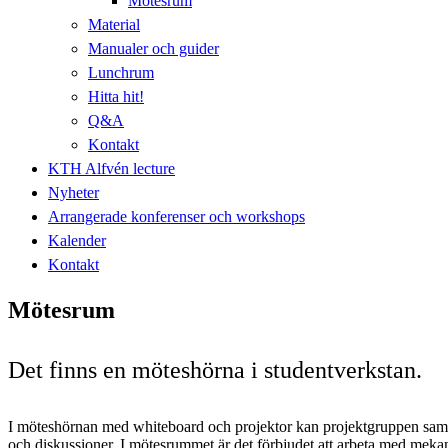
Mötesrum
Material
Manualer och guider
Lunchrum
Hitta hit!
Q&A
Kontakt
KTH Alfvén lecture
Nyheter
Arrangerade konferenser och workshops
Kalender
Kontakt
Mötesrum
Det finns en möteshörna i studentverkstan.
I möteshörnan med whiteboard och projektor kan projektgruppen sa
och diskussioner. I mötesrummet är det förbjudet att arbeta med mek