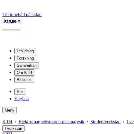
Till innehåll på sidan
Logga in
kth.se
Utbildning
Forskning
Samverkan
Om KTH
Bibliotek
Sök
English
Meny
KTH
Elektromagnetism och plasmafysik
Studentverkstan
I ve
I verkstan