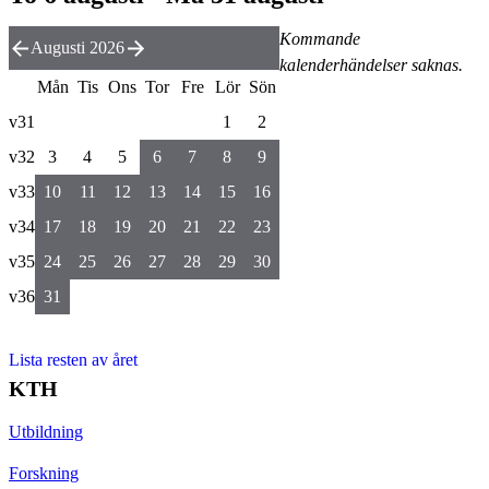
Kommande
Augusti 2026
kalenderhändelser saknas.
Mån
Tis
Ons
Tor
Fre
Lör
Sön
v31
1
2
v32
3
4
5
6
7
8
9
v33
10
11
12
13
14
15
16
v34
17
18
19
20
21
22
23
v35
24
25
26
27
28
29
30
v36
31
Lista resten av året
KTH
Utbildning
Forskning