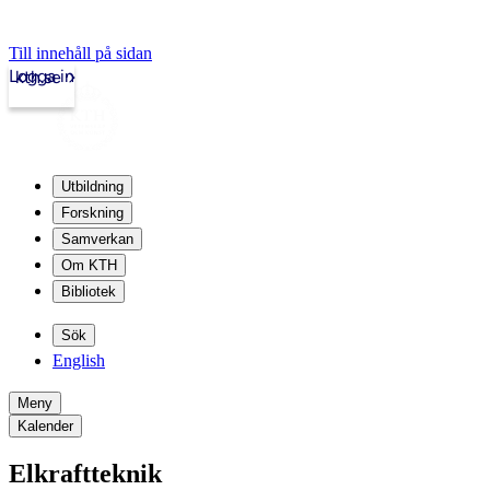
Till innehåll på sidan
Logga in
kth.se
Utbildning
Forskning
Samverkan
Om KTH
Bibliotek
Sök
English
Meny
Kalender
Elkraftteknik