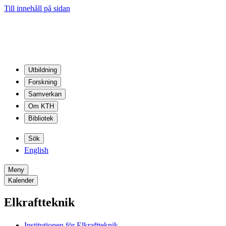
Till innehåll på sidan
Utbildning
Forskning
Samverkan
Om KTH
Bibliotek
Sök
English
Meny
Kalender
Elkraftteknik
Institutionen för Elkraftteknik