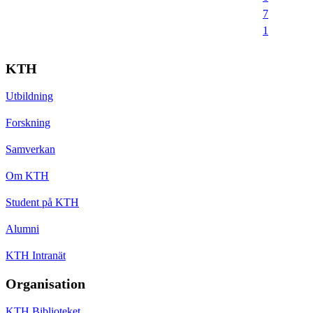
7
1
KTH
Utbildning
Forskning
Samverkan
Om KTH
Student på KTH
Alumni
KTH Intranät
Organisation
KTH Biblioteket