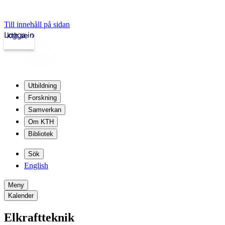
Till innehåll på sidan
Logga in
kth.se
Utbildning
Forskning
Samverkan
Om KTH
Bibliotek
Sök
English
Meny
Kalender
Elkraftteknik