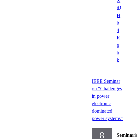
X
tiJ
H
b
4
R
p
b
k
IEEE Seminar
on "Challenges
in power
electronic
dominated
power systems"
8
Seminarie