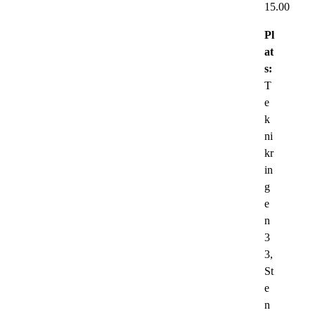
15.00
Pl
at
s:
T
e
k
ni
kr
in
g
e
n
3
3,
St
e
n