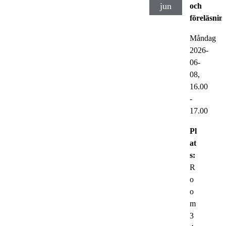
jun
och
föreläsnin
Måndag
2026-
06-
08,
16.00
-
17.00
Pl
at
s:
R
o
o
m
3