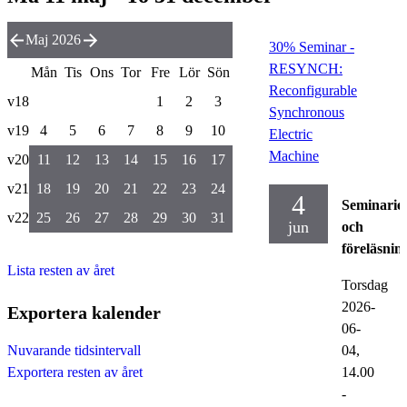
Maj 2026
30% Seminar -
RESYNCH:
Mån
Tis
Ons
Tor
Fre
Lör
Sön
Reconfigurable
v18
1
2
3
Synchronous
v19
4
5
6
7
8
9
10
Electric
Machine
v20
11
12
13
14
15
16
17
v21
18
19
20
21
22
23
24
4
Seminarie
v22
25
26
27
28
29
30
31
jun
och
föreläsnin
Lista resten av året
Torsdag
2026-
Exportera kalender
06-
04,
Nuvarande tidsintervall
14.00
Exportera resten av året
-