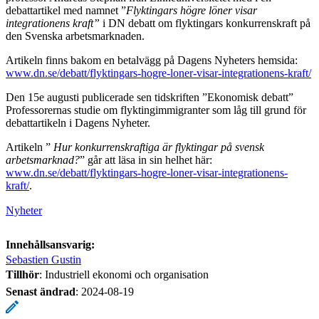
debattartikel med namnet ”
Flyktingars högre löner visar
integrationens kraft”
i DN debatt om flyktingars konkurrenskraft på
den Svenska arbetsmarknaden.
Artikeln finns bakom en betalvägg på Dagens Nyheters hemsida:
www.dn.se/debatt/flyktingars-hogre-loner-visar-integrationens-kraft/
Den 15e augusti publicerade sen tidskriften ”Ekonomisk debatt”
Professorernas studie om flyktingimmigranter som låg till grund för
debattartikeln i Dagens Nyheter.
Artikeln ”
Hur konkurrenskraftiga är flyktingar på svensk
arbetsmarknad?
” går att läsa in sin helhet här:
www.dn.se/debatt/flyktingars-hogre-loner-visar-integrationens-
kraft/
.
Nyheter
Innehållsansvarig:
Sebastien Gustin
Tillhör
: Industriell ekonomi och organisation
Senast ändrad
:
2024-08-19