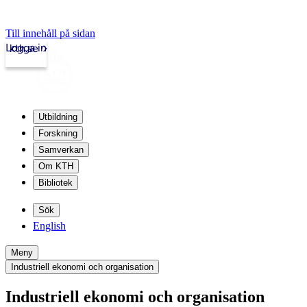
Till innehåll på sidan
Logga in
kth.se
Utbildning
Forskning
Samverkan
Om KTH
Bibliotek
Sök
English
Meny
Industriell ekonomi och organisation
Industriell ekonomi och organisation