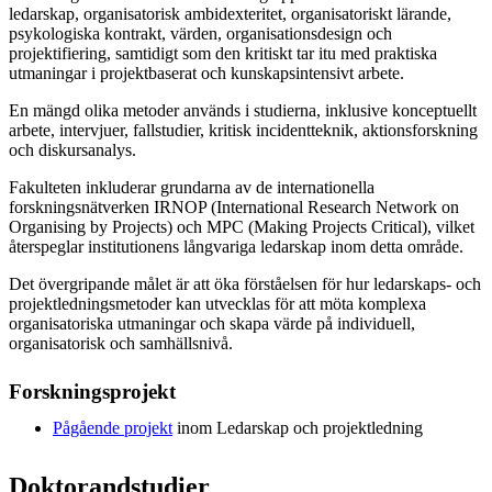
ledarskap, organisatorisk ambidexteritet, organisatoriskt lärande,
psykologiska kontrakt, värden, organisationsdesign och
projektifiering, samtidigt som den kritiskt tar itu med praktiska
utmaningar i projektbaserat och kunskapsintensivt arbete.
En mängd olika metoder används i studierna, inklusive konceptuellt
arbete, intervjuer, fallstudier, kritisk incidentteknik, aktionsforskning
och diskursanalys.
Fakulteten inkluderar grundarna av de internationella
forskningsnätverken IRNOP (International Research Network on
Organising by Projects) och MPC (Making Projects Critical), vilket
återspeglar institutionens långvariga ledarskap inom detta område.
Det övergripande målet är att öka förståelsen för hur ledarskaps- och
projektledningsmetoder kan utvecklas för att möta komplexa
organisatoriska utmaningar och skapa värde på individuell,
organisatorisk och samhällsnivå.
Forskningsprojekt
Pågående projekt
inom Ledarskap och projektledning
Doktorandstudier