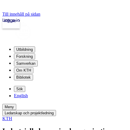
Till innehåll på sidan
Logga in
kth.se
Utbildning
Forskning
Samverkan
Om KTH
Bibliotek
Sök
English
Meny
Ledarskap och projektledning
KTH