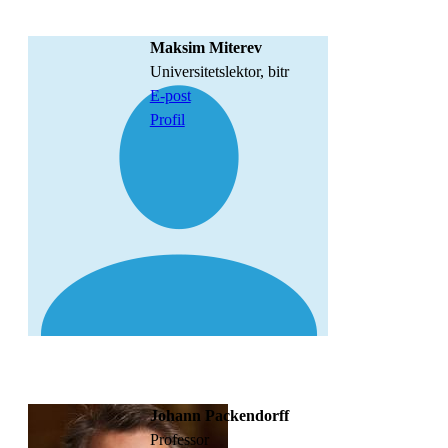
Maksim Miterev
universitetslektor, bitr
E-post
Profil
Johann Packendorff
professor