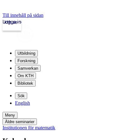
Till innehåll på sidan
Logga in
kth.se
Utbildning
Forskning
Samverkan
Om KTH
Bibliotek
Sök
English
Meny
Äldre seminarier
Institutionen för matematik