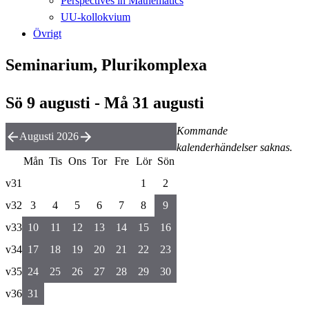
Perspectives in Mathematics
UU-kollokvium
Övrigt
Seminarium, Plurikomplexa
Sö 9 augusti - Må 31 augusti
Kommande
Augusti 2026
kalenderhändelser saknas.
Mån
Tis
Ons
Tor
Fre
Lör
Sön
v31
1
2
v32
3
4
5
6
7
8
9
v33
10
11
12
13
14
15
16
v34
17
18
19
20
21
22
23
v35
24
25
26
27
28
29
30
v36
31