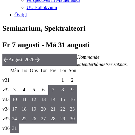
Perspectives in Mathematics
UU-kollokvium
Övrigt
Seminarium, Spektralteori
Fr 7 augusti - Må 31 augusti
Kommande
Augusti 2026
kalenderhändelser saknas.
Mån
Tis
Ons
Tor
Fre
Lör
Sön
v31
1
2
v32
3
4
5
6
7
8
9
v33
10
11
12
13
14
15
16
v34
17
18
19
20
21
22
23
v35
24
25
26
27
28
29
30
v36
31