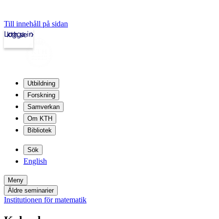
Till innehåll på sidan
Logga in
kth.se
Utbildning
Forskning
Samverkan
Om KTH
Bibliotek
Sök
English
Meny
Äldre seminarier
Institutionen för matematik