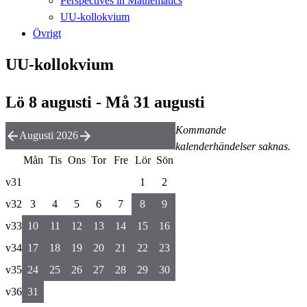
Perspectives in Mathematics
UU-kollokvium
Övrigt
UU-kollokvium
Lö 8 augusti - Må 31 augusti
Kommande
Augusti 2026
kalenderhändelser saknas.
Mån
Tis
Ons
Tor
Fre
Lör
Sön
v31
1
2
v32
3
4
5
6
7
8
9
v33
10
11
12
13
14
15
16
v34
17
18
19
20
21
22
23
v35
24
25
26
27
28
29
30
v36
31