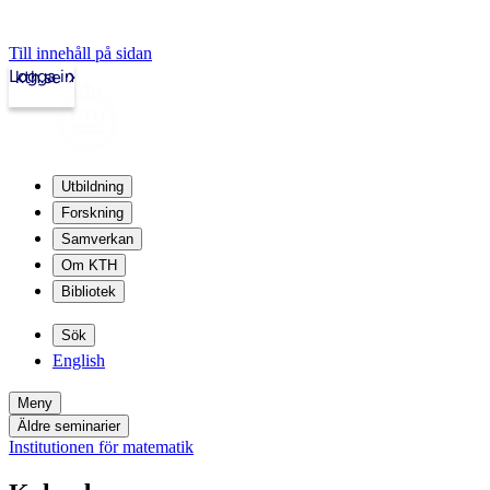
Till innehåll på sidan
Logga in
kth.se
Utbildning
Forskning
Samverkan
Om KTH
Bibliotek
Sök
English
Meny
Äldre seminarier
Institutionen för matematik