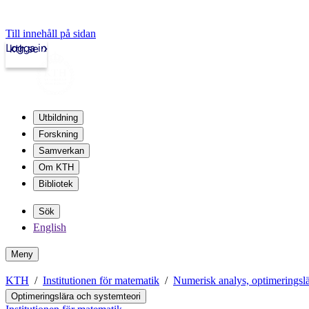
Till innehåll på sidan
Logga in
kth.se
Utbildning
Forskning
Samverkan
Om KTH
Bibliotek
Sök
English
Meny
KTH
Institutionen för matematik
Numerisk analys, optimeringsl
Optimeringslära och systemteori