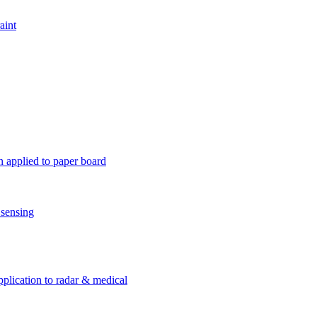
aint
n applied to paper board
 sensing
pplication to radar & medical