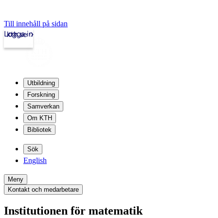
Till innehåll på sidan
Logga in
kth.se
Utbildning
Forskning
Samverkan
Om KTH
Bibliotek
Sök
English
Meny
Kontakt och medarbetare
Institutionen för matematik