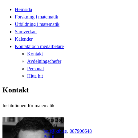
Hemsida
Forskning i matematik
Utbildning i matematik
Samverkan
Kalender
Kontakt och medarbetare
Kontakt
Avdelningschefer
Personal
Hitta hit
Kontakt
Institutionen för matematik
Mats Boij
Prefekt
boij@kth.se
,
08790
6648
Profil