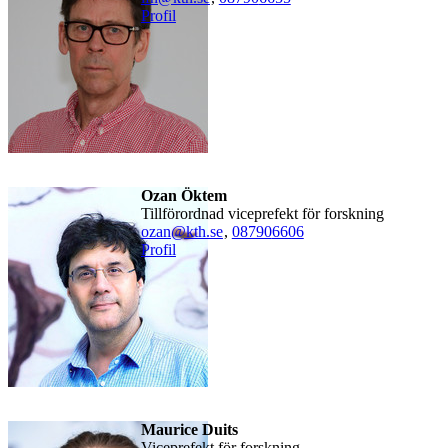
Profil
Ozan Öktem
Tillförordnad viceprefekt för forskning
ozan@kth.se
,
08790
6606
Profil
Maurice Duits
viceprefekt för forskning