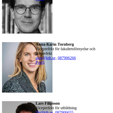
Anna-Karin Tornberg
viceprefekt för fakultetsförnyelse och
proprefekt
akto@kth.se
,
08790
6266
Profil
Lars Filipsson
viceprefekt för utbildning
lfn@kth.se
,
08790
6655