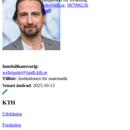
duits@kth.se
,
08790
6236
Profil
Innehållsansvarig:
webmaster@math.kth.se
Tillhör
: Institutionen för matematik
Senast ändrad
:
2025-10-13
KTH
Utbildning
Forskning