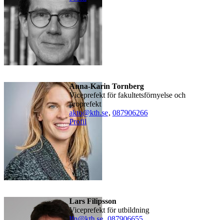
Anna-Karin Tornberg
viceprefekt för fakultetsförnyelse och
proprefekt
akto@kth.se
,
08790
6266
Profil
Lars Filipsson
viceprefekt för utbildning
lfn@kth.se
,
08790
6655