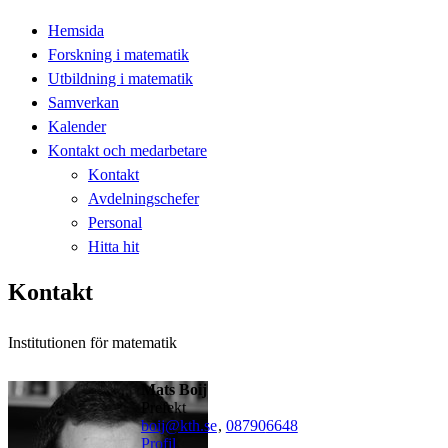
Hemsida
Forskning i matematik
Utbildning i matematik
Samverkan
Kalender
Kontakt och medarbetare
Kontakt
Avdelningschefer
Personal
Hitta hit
Kontakt
Institutionen för matematik
Mats Boij
Prefekt
boij@kth.se
,
08790
6648
Profil