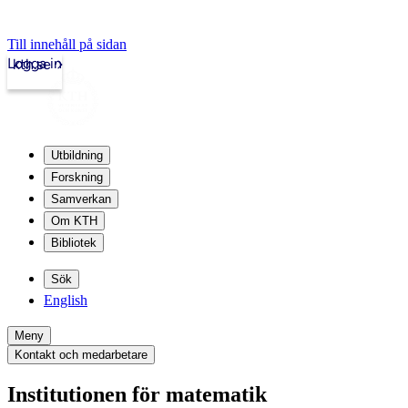
Till innehåll på sidan
Logga in
kth.se
Utbildning
Forskning
Samverkan
Om KTH
Bibliotek
Sök
English
Meny
Kontakt och medarbetare
Institutionen för matematik