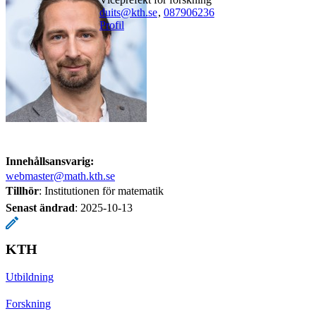
duits@kth.se
,
08790
6236
Profil
Innehållsansvarig:
webmaster@math.kth.se
Tillhör
: Institutionen för matematik
Senast ändrad
:
2025-10-13
KTH
Utbildning
Forskning