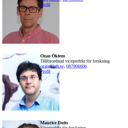
Profil
Ozan Öktem
Tillförordnad viceprefekt för forskning
ozan@kth.se
,
08790
6606
Profil
Maurice Duits
viceprefekt för forskning