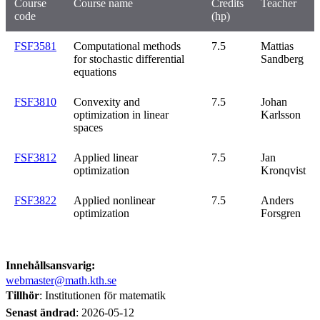
Course
Course name
Credits
Teacher
code
(hp)
FSF3581
Computational methods
7.5
Mattias
for stochastic differential
Sandberg
equations
FSF3810
Convexity and
7.5
Johan
optimization in linear
Karlsson
spaces
FSF3812
Applied linear
7.5
Jan
optimization
Kronqvist
FSF3822
Applied nonlinear
7.5
Anders
optimization
Forsgren
Innehållsansvarig:
webmaster@math.kth.se
Tillhör
: Institutionen för matematik
Senast ändrad
:
2026-05-12