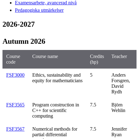
Examensarbete, avancerad nivå
Pedagogiska utmärkelser
2026-2027
Autumn 2026
Course
Course name
Credits
Teacher
code
(hp)
FSF3000
Ethics, sustainability and
5
Anders
equity for mathematicians
Forsgren,
David
Rydh
FSF3565
Program construction in
7.5
Björn
C++ for scientific
Wehlin
computing
FSF3567
Numerical methods for
7.5
Jennifer
partial differential
Ryan