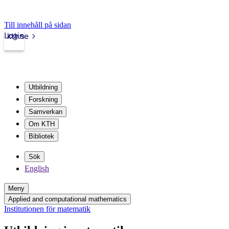
Till innehåll på sidan
Login
kth.se
Utbildning
Forskning
Samverkan
Om KTH
Bibliotek
Sök
English
Meny
Applied and computational mathematics
Institutionen för matematik