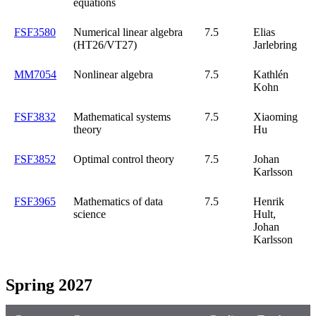
equations
FSF3580
Numerical linear algebra
7.5
Elias
(HT26/VT27)
Jarlebring
MM7054
Nonlinear algebra
7.5
Kathlén
Kohn
FSF3832
Mathematical systems
7.5
Xiaoming
theory
Hu
FSF3852
Optimal control theory
7.5
Johan
Karlsson
FSF3965
Mathematics of data
7.5
Henrik
science
Hult,
Johan
Karlsson
Spring 2027