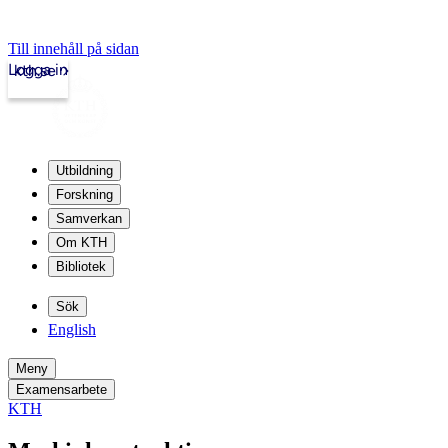
Till innehåll på sidan
Logga in
kth.se
Utbildning
Forskning
Samverkan
Om KTH
Bibliotek
Sök
English
Meny
Examensarbete
KTH