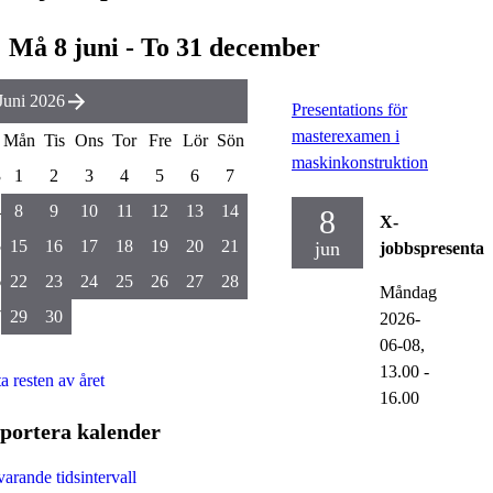
Må 8 juni - To 31 december
Juni 2026
Presentations för
masterexamen i
Mån
Tis
Ons
Tor
Fre
Lör
Sön
maskinkonstruktion
3
1
2
3
4
5
6
7
4
8
9
10
11
12
13
14
8
X-
5
15
16
17
18
19
20
21
jun
jobbspresentat
6
22
23
24
25
26
27
28
Måndag
7
29
30
2026-
06-08,
13.00
-
ta resten av året
16.00
portera kalender
arande tidsintervall