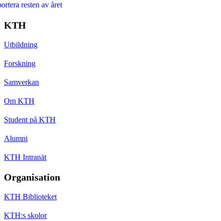
ortera resten av året
KTH
Utbildning
Forskning
Samverkan
Om KTH
Student på KTH
Alumni
KTH Intranät
Organisation
KTH Biblioteket
KTH:s skolor