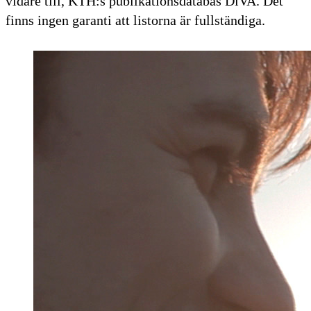
vidare till, KTH:s publikationsdatabas DiVA. Det
finns ingen garanti att listorna är fullständiga.