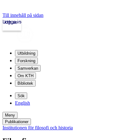
Till innehåll på sidan
Logga in
kth.se
Utbildning
Forskning
Samverkan
Om KTH
Bibliotek
Sök
English
Meny
Publikationer
Institutionen för filosofi och historia