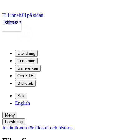
Till innehåll på sidan
Logga in
kth.se
Utbildning
Forskning
Samverkan
Om KTH
Bibliotek
Sök
English
Meny
Forskning
Institutionen för filosofi och historia