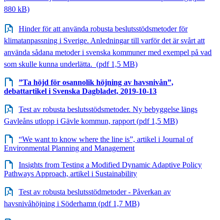
880 kB)
Hinder för att använda robusta beslutsstödsmetoder för
klimatanpassning i Sverige. Anledningar till varför det är svårt att
använda sådana metoder i svenska kommuner med exempel på vad
som skulle kunna underlätta. (pdf 1,5 MB)
”Ta höjd för osannolik höjning av havsnivån”,
debattartikel i Svenska Dagbladet, 2019-10-13
Test av robusta beslutsstödsmetoder. Ny bebyggelse längs
Gavleåns utlopp i Gävle kommun, rapport (pdf 1,5 MB)
“We want to know where the line is”, artikel i Journal of
Environmental Planning and Management
Insights from Testing a Modified Dynamic Adaptive Policy
Pathways Approach, artikel i Sustainability
Test av robusta beslutsstödmetoder - Påverkan av
havsnivåhöjning i Söderhamn (pdf 1,7 MB)