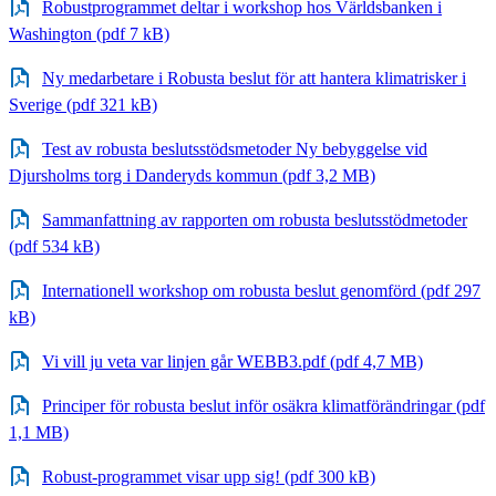
Robustprogrammet deltar i workshop hos Världsbanken i
Washington (pdf 7 kB)
Ny medarbetare i Robusta beslut för att hantera klimatrisker i
Sverige (pdf 321 kB)
Test av robusta beslutsstödsmetoder Ny bebyggelse vid
Djursholms torg i Danderyds kommun (pdf 3,2 MB)
Sammanfattning av rapporten om robusta beslutsstödmetoder
(pdf 534 kB)
Internationell workshop om robusta beslut genomförd (pdf 297
kB)
Vi vill ju veta var linjen går WEBB3.pdf (pdf 4,7 MB)
Principer för robusta beslut inför osäkra klimatförändringar (pdf
1,1 MB)
Robust-programmet visar upp sig! (pdf 300 kB)