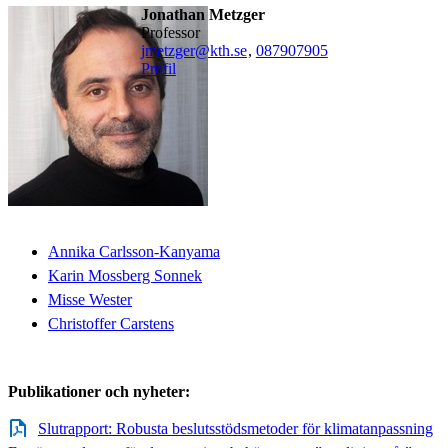
Jonathan Metzger
professor
jmetzger@kth.se
,
08790
7905
Profil
Annika Carlsson-Kanyama
Karin Mossberg Sonnek
Misse Wester
Christoffer Carstens
Publikationer och nyheter:
Slutrapport: Robusta beslutsstödsmetoder för klimatanpassning