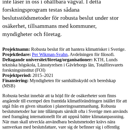
inte låser in oss i ohållbara vägval. I detta
forskningsprogram testas sådana
beslutsstödsmetoder för robusta beslut under stor
osäkerhet, tillsammans med kommuner,
myndigheter och företag.
Projektnamn:
Robusta beslut för att hantera klimatrisker i Sverige.
Projektledare:
Per Wikman-Svahn
, Avdelningen för filosofi.
Deltagande universitet/företag/organisationer:
KTH, Lunds
tekniska högskola, Länsstyrelsen i Gävleborgs län, Totalförsvarets
forskningsinstitut (FOI)
Projektperiod:
2015–2021
Finansiering:
Myndigheten för samhällsskydd och beredskap
(MSB)
Robusta beslut innebär att ta höjd för de osäkerheter som finns
angående till exempel den framtida klimatförändringen istället för att
utgå från en given situation i planeringssammanhang. Robusta
beslutsmetoder har inte tillämpats särskilt ofta i Sverige men används
med framgång internationellt för att uppnå bättre klimatanpassning.
När man skall utveckla användbara beslutsmetoder krävs nära
samverkan med beslutsfattare, vare sig de befinner sig i offentlig