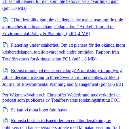
Ett sätt att planera för den som inte behöver veta ”var linjen går”
(pdf 1,0 MB)
“The flexibility gamble: challenges for mainstreaming flexible
approaches to climate change adaptation.” Artikel i Journal of
Environmental Policy & Planning. (pdf 1,4 MB)
Planering under osäkerhet. Om att planera för det okända inom
krisberedskapen, totalförsvaret och andra områden. Rapport från
Totalförsvarets forskningsinstitut FOI. (pdf 1,8 MB)
Robust municipal decision making? A pilot study of applying
robust decision making in three Swedish municipalities. Artikel i
Journal of Environmental Planning and Management (pdf 505 kB)
Per Wikman-Svahn och Christoffer Wederbrand medverkade i en
podcast som publiceras av Totalförsvarets forskningsinstitut FOI.
Så kan vi möta hotet från havet
Robusta beslutsstödsmetoder: en enkätundersökning av
politikers och tjänstepersoners arbete med klimatanpassning. (pdf