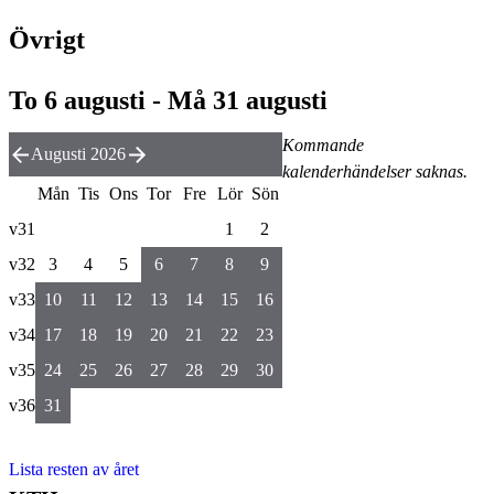
Övrigt
To 6 augusti - Må 31 augusti
Kommande
Augusti 2026
kalenderhändelser saknas.
Mån
Tis
Ons
Tor
Fre
Lör
Sön
v31
1
2
v32
3
4
5
6
7
8
9
v33
10
11
12
13
14
15
16
v34
17
18
19
20
21
22
23
v35
24
25
26
27
28
29
30
v36
31
Lista resten av året