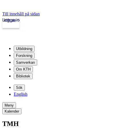
Till innehåll på sidan
Logga in
kth.se
Utbildning
Forskning
Samverkan
Om KTH
Bibliotek
Sök
English
Meny
Kalender
TMH