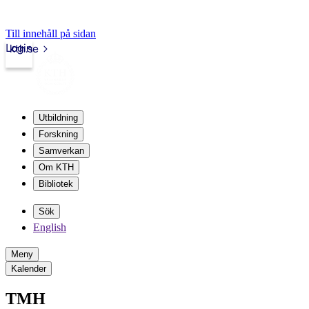
Till innehåll på sidan
Login
kth.se
Utbildning
Forskning
Samverkan
Om KTH
Bibliotek
Sök
English
Meny
Kalender
TMH