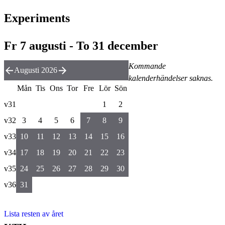
Experiments
Fr 7 augusti - To 31 december
Kommande
Augusti 2026
kalenderhändelser saknas.
Mån
Tis
Ons
Tor
Fre
Lör
Sön
v31
1
2
v32
3
4
5
6
7
8
9
v33
10
11
12
13
14
15
16
v34
17
18
19
20
21
22
23
v35
24
25
26
27
28
29
30
v36
31
Lista resten av året