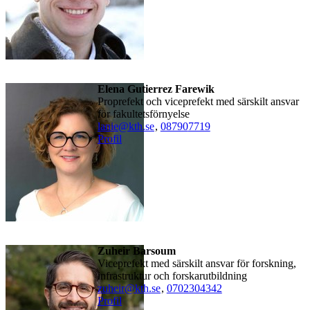
Elena Gutierrez Farewik
Proprefekt och viceprefekt med särskilt ansvar
för fakultetsförnyelse
lanie@kth.se
,
08790
7719
Profil
Zuheir Barsoum
Viceprefekt med särskilt ansvar för forskning,
infrastruktur och forskarutbildning
zuheir@kth.se
,
0702304342
Profil