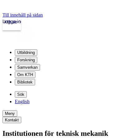
Till innehåll på sidan
Logga in
kth.se
Utbildning
Forskning
Samverkan
Om KTH
Bibliotek
Sök
English
Meny
Kontakt
Institutionen för teknisk mekanik