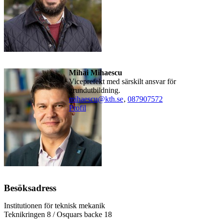
Mihai Mihaescu
Viceprefekt med särskilt ansvar för
grundutbildning.
mihaescu@kth.se
,
08790
7572
Profil
Besöksadress
Institutionen för teknisk mekanik
Teknikringen 8 / Osquars backe 18