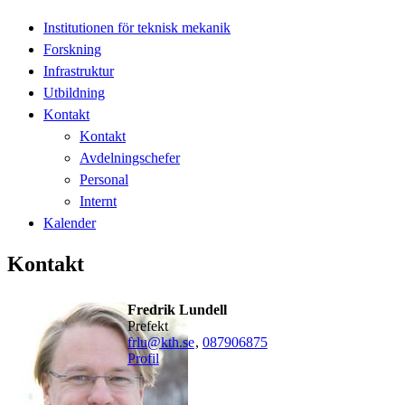
Institutionen för teknisk mekanik
Forskning
Infrastruktur
Utbildning
Kontakt
Kontakt
Avdelningschefer
Personal
Internt
Kalender
Kontakt
Fredrik Lundell
Prefekt
frlu@kth.se
,
08790
6875
Profil