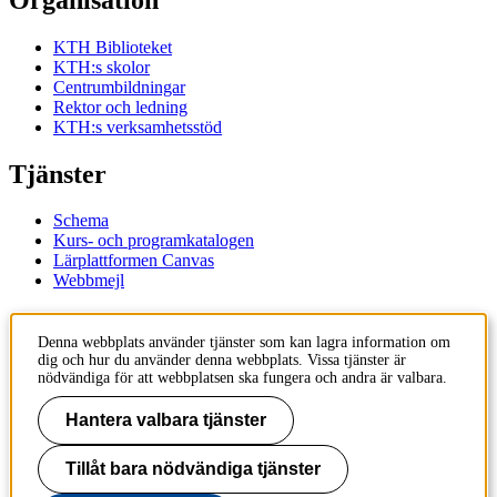
KTH Biblioteket
KTH:s skolor
Centrumbildningar
Rektor och ledning
KTH:s verksamhetsstöd
Tjänster
Schema
Kurs- och programkatalogen
Lärplattformen Canvas
Webbmejl
Kontakt
Denna webbplats använder tjänster som kan lagra information om
dig och hur du använder denna webbplats. Vissa tjänster är
KTH
nödvändiga för att webbplatsen ska fungera och andra är valbara.
100 44 Stockholm
+46 8 790 60 00
Hantera valbara tjänster
Kontakta KTH
Tillåt bara nödvändiga tjänster
Jobba på KTH
Press och media