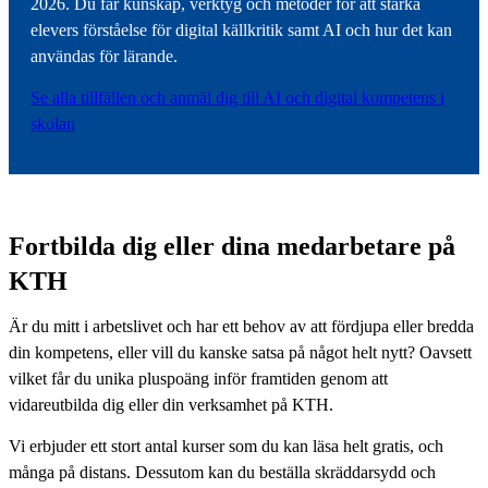
2026. Du får kunskap, verktyg och metoder för att stärka
elevers förståelse för digital källkritik samt AI och hur det kan
användas för lärande.
Se alla tillfällen och anmäl dig till AI och digital kompetens i
skolan
Fortbilda dig eller dina medarbetare på
KTH
Är du mitt i arbetslivet och har ett behov av att fördjupa eller bredda
din kompetens, eller vill du kanske satsa på något helt nytt? Oavsett
vilket får du unika pluspoäng inför framtiden genom att
vidareutbilda dig eller din verksamhet på KTH.
Vi erbjuder ett stort antal kurser som du kan läsa helt gratis, och
många på distans. Dessutom kan du beställa skräddarsydd och