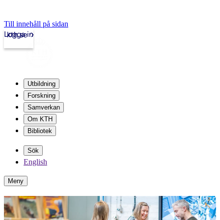
Till innehåll på sidan
Logga in
kth.se
Utbildning
Forskning
Samverkan
Om KTH
Bibliotek
Sök
English
Meny