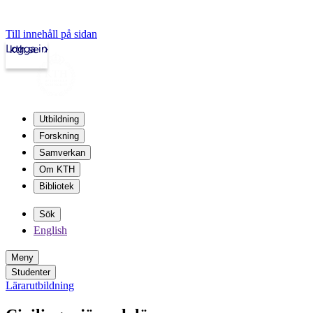
Till innehåll på sidan
Logga in
kth.se
Utbildning
Forskning
Samverkan
Om KTH
Bibliotek
Sök
English
Meny
Studenter
Lärarutbildning