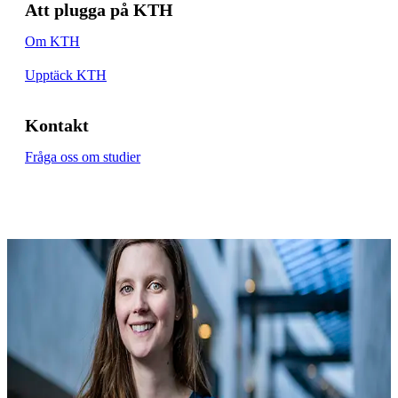
Att plugga på KTH
Om KTH
Upptäck KTH
Kontakt
Fråga oss om studier