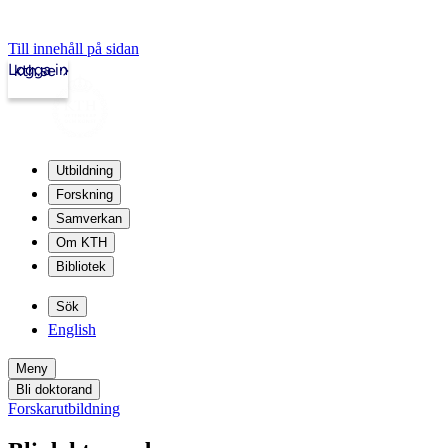
Till innehåll på sidan
Logga in
kth.se
Utbildning
Forskning
Samverkan
Om KTH
Bibliotek
Sök
English
Meny
Bli doktorand
Forskarutbildning