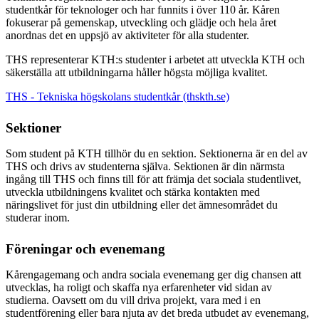
studentkår för teknologer och har funnits i över 110 år. Kåren
fokuserar på gemenskap, utveckling och glädje och hela året
anordnas det en uppsjö av aktiviteter för alla studenter.
THS representerar KTH:s studenter i arbetet att utveckla KTH och
säkerställa att utbildningarna håller högsta möjliga kvalitet.
THS - Tekniska högskolans studentkår (thskth.se)
Sektioner
Som student på KTH tillhör du en sektion. Sektionerna är en del av
THS och drivs av studenterna själva. Sektionen är din närmsta
ingång till THS och finns till för att främja det sociala studentlivet,
utveckla utbildningens kvalitet och stärka kontakten med
näringslivet för just din utbildning eller det ämnesområdet du
studerar inom.
Föreningar och evenemang
Kårengagemang och andra sociala evenemang ger dig chansen att
utvecklas, ha roligt och skaffa nya erfarenheter vid sidan av
studierna. Oavsett om du vill driva projekt, vara med i en
studentförening eller bara njuta av det breda utbudet av evenemang,