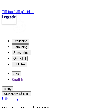
Till innehåll på sidan
Logga in
kth.se
Utbildning
Forskning
Samverkan
Om KTH
Bibliotek
Sök
English
Meny
Studentliv på KTH
Utbildning