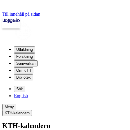
Till innehåll på sidan
Logga in
kth.se
Utbildning
Forskning
Samverkan
Om KTH
Bibliotek
Sök
English
Meny
KTH-kalendern
KTH-kalendern