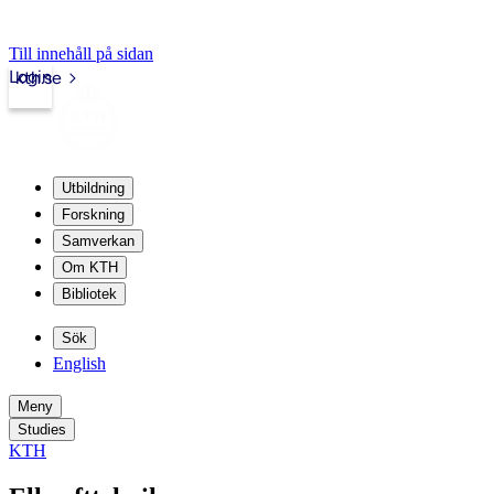
Till innehåll på sidan
Login
kth.se
Utbildning
Forskning
Samverkan
Om KTH
Bibliotek
Sök
English
Meny
Studies
KTH