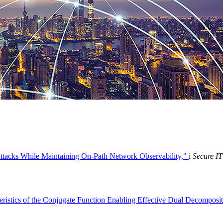
 Attacks While Maintaining On-Path Network Observability,"
i
Secure IT
eristics of the Conjugate Function Enabling Effective Dual Decompos