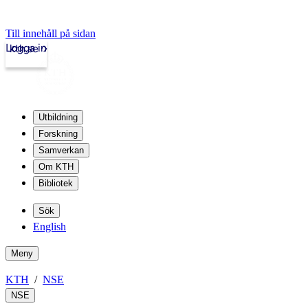
Till innehåll på sidan
Logga in
kth.se
Utbildning
Forskning
Samverkan
Om KTH
Bibliotek
Sök
English
Meny
KTH
NSE
NSE