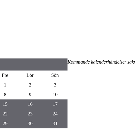
Kommande kalenderhändelser sak
Fre
Lör
Sön
1
2
3
8
9
10
15
16
17
22
23
24
29
30
31