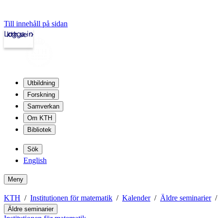
Till innehåll på sidan
Logga in
kth.se
Utbildning
Forskning
Samverkan
Om KTH
Bibliotek
Sök
English
Meny
KTH
Institutionen för matematik
Kalender
Äldre seminarier
Äldre seminarier