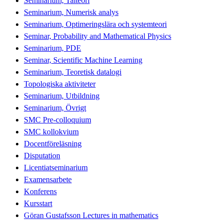
Seminarium, Talteori
Seminarium, Numerisk analys
Seminarium, Optimeringslära och systemteori
Seminar, Probability and Mathematical Physics
Seminarium, PDE
Seminar, Scientific Machine Learning
Seminarium, Teoretisk datalogi
Topologiska aktiviteter
Seminarium, Utbildning
Seminarium, Övrigt
SMC Pre-colloquium
SMC kollokvium
Docentföreläsning
Disputation
Licentiatseminarium
Examensarbete
Konferens
Kursstart
Göran Gustafsson Lectures in mathematics