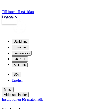
Till innehåll på sidan
Logga in
kth.se
Utbildning
Forskning
Samverkan
Om KTH
Bibliotek
Sök
English
Meny
Äldre seminarier
Institutionen för matematik