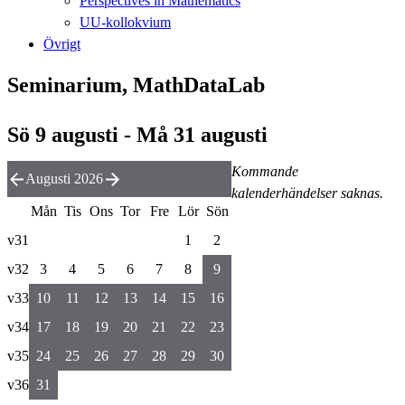
Perspectives in Mathematics
UU-kollokvium
Övrigt
Seminarium, MathDataLab
Sö 9 augusti - Må 31 augusti
Kommande
Augusti 2026
kalenderhändelser saknas.
Mån
Tis
Ons
Tor
Fre
Lör
Sön
v31
1
2
v32
3
4
5
6
7
8
9
v33
10
11
12
13
14
15
16
v34
17
18
19
20
21
22
23
v35
24
25
26
27
28
29
30
v36
31