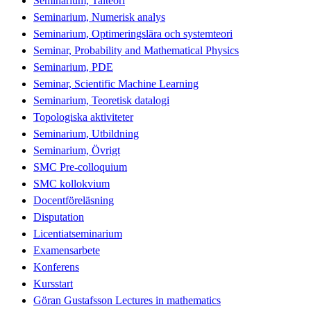
Seminarium, Talteori
Seminarium, Numerisk analys
Seminarium, Optimeringslära och systemteori
Seminar, Probability and Mathematical Physics
Seminarium, PDE
Seminar, Scientific Machine Learning
Seminarium, Teoretisk datalogi
Topologiska aktiviteter
Seminarium, Utbildning
Seminarium, Övrigt
SMC Pre-colloquium
SMC kollokvium
Docentföreläsning
Disputation
Licentiatseminarium
Examensarbete
Konferens
Kursstart
Göran Gustafsson Lectures in mathematics