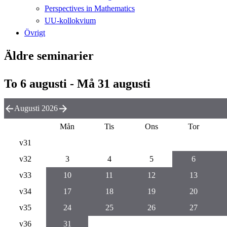
Perspectives in Mathematics
UU-kollokvium
Övrigt
Äldre seminarier
To 6 augusti - Må 31 augusti
Augusti 2026
Mån
Tis
Ons
Tor
v31
v32
3
4
5
6
v33
10
11
12
13
v34
17
18
19
20
v35
24
25
26
27
v36
31