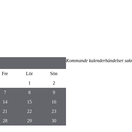
Kommande kalenderhändelser sak
Fre
Lör
Sön
1
2
7
8
9
14
15
16
21
22
23
28
29
30