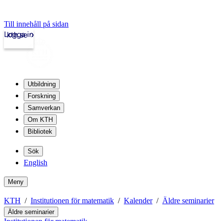
Till innehåll på sidan
Logga in
kth.se
Utbildning
Forskning
Samverkan
Om KTH
Bibliotek
Sök
English
Meny
KTH
Institutionen för matematik
Kalender
Äldre seminarier
Äldre seminarier